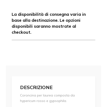
hypericum
rosso
e
La disponibilità di consegna varia in
gypsophila
base alla destinazione. Le opzioni
quantità
disponibili saranno mostrate al
checkout.
DESCRIZIONE
Coroncina per laurea composta da
hypericum rosso e gypsophila.