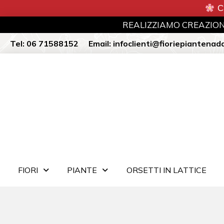
CH
REALIZZIAMO CREAZIONI
Tel:
06 71588152
Email:
infoclienti@fioriepiantenada
FIORI
PIANTE
ORSETTI IN LATTICE